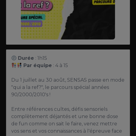
Durée
: 1h15
Par équipe
: 4 à 15
Du 1 juillet au 30 août, SENSAS passe en mode
"qui a la ref?", le parcours spécial années
90/2000/2010's !
Entre références cultes, défis sensoriels
complètement déjantés et une bonne dose
de fun comme on sait le faire, venez mettre
vos sens et vos connaissances à l'épreuve face