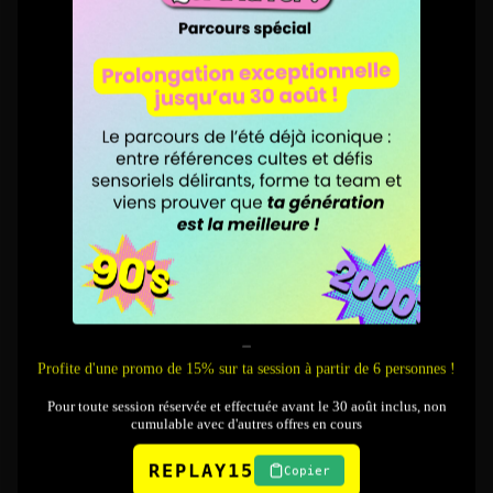
13:00
13:30
14:00
14:30
15:00
15:30
16:00
16:30
17:00
17:30
18:00
18:30
_
Profite d'une promo de 15% sur ta session à partir de 6 personnes !
19:00
19:30
Pour toute session réservée et effectuée avant le 30 août inclus, non
cumulable avec d'autres offres en cours
20:00
20:30
REPLAY15
Copier